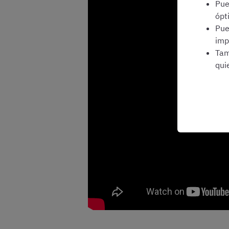
Pu
ópt
Pu
imp
Tam
qui