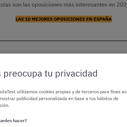
stas son las oposiciones más interesantes en 20
LAS 10 MEJORES OPOSICIONES EN ESPAÑA
s de Derecho se pueden p
 preocupa tu privacidad
itaTest utilizamos cookies propias y de terceros para fines ana
mostrar publicidad personalizada en base a tus hábitos de
ión.
uedes hacer?