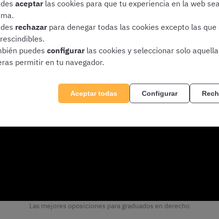
edes
aceptar
las cookies para que tu experiencia en la web se
ima.
edes
rechazar
para denegar todas las cookies excepto las que
rescindibles.
bién puedes
configurar
las cookies y seleccionar solo aquell
eras permitir en tu navegador.
Aceptar todas
Configurar
Rech
Las mejores oposiciones para graduados en derecho