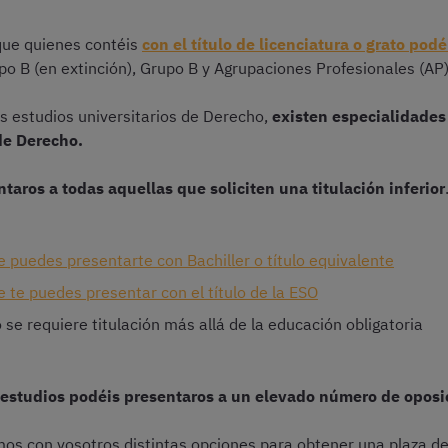
 que quienes contéis
con el título de licenciatura o grato podé
o B (en extinción), Grupo B y Agrupaciones Profesionales (AP
s estudios universitarios de Derecho,
existen especialidades
de Derecho.
aros a todas aquellas que soliciten una titulación inferior
e puedes presentarte con Bachiller o título equivalente
e te puedes presentar con el título de la ESO
se requiere titulación más allá de la educación obligatoria
 estudios podéis presentaros a un elevado número de oposi
mos con vosotros distintas opciones para obtener una plaza d