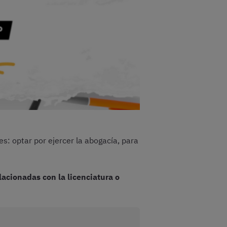
es: optar por ejercer la abogacía, para
acionadas con la licenciatura o