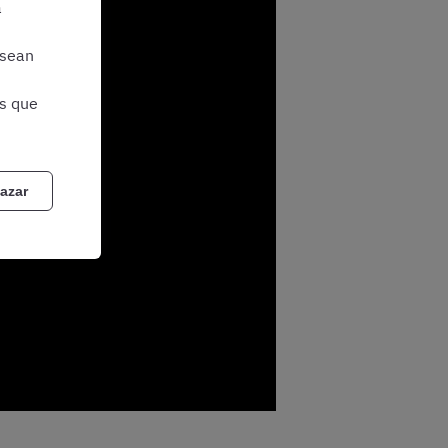
a
 sean
as que
azar