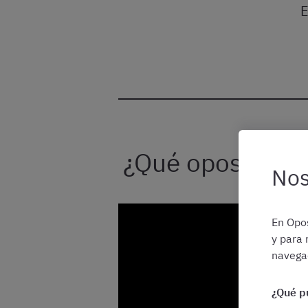
E
¿Qué oposicione
Nos
En Opos
y para 
navegac
¿Qué p