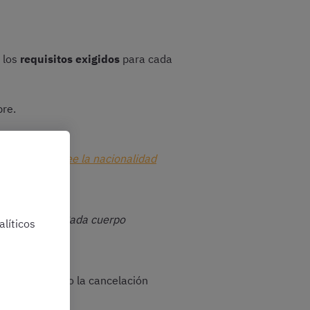
s los
requisitos exigidos
para cada
bre.
e si no se posee la nacionalidad
presentaros.
Cada cuerpo
líticos
ubiera obtenido la cancelación