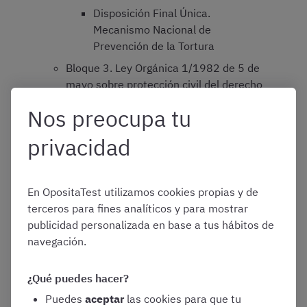
Disposición Final Única.
Mecanismo Nacional de
Prevención de la Tortura
Bloque 3. Ley Orgánica 1/1982 de 5 de
mayo sobre protección civil del derecho
al honor, a la intimidad personal y
Nos preocupa tu
familiar y a la propia imagen.
TEMA 5.- DERECHO DE LA UNIÓN
privacidad
EUROPEA.
Bloque 1. Tratado de la Unión Europea.
En OpositaTest utilizamos cookies propias y de
TÍTULO I. Disposiciones comunes.
terceros para fines analíticos y para mostrar
TÍTULO II. Disposiciones sobre los
publicidad personalizada en base a tus hábitos de
principios democráticos.
navegación.
TÍTULO III. Disposiciones sobre
las instituciones.
¿Qué puedes hacer?
TÍTULO IV. Disposiciones sobre
Puedes
aceptar
las cookies para que tu