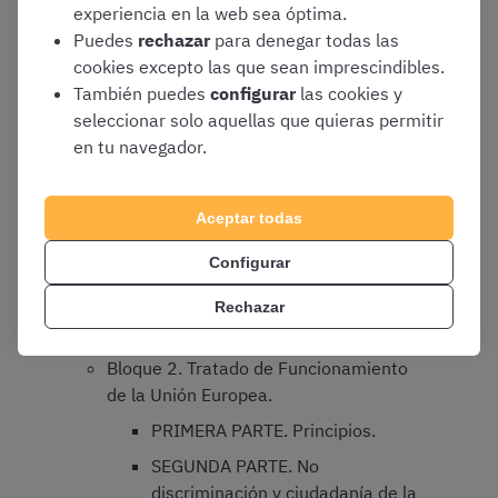
las cooperaciones reforzadas.
experiencia en la web sea óptima.
Puedes
rechazar
para denegar todas las
TÍTULO V. Disposiciones
cookies excepto las que sean imprescindibles.
generales relativas a la acción
También puedes
configurar
las cookies y
exterior de la unión y
seleccionar solo aquellas que quieras permitir
disposiciones específicas
en tu navegador.
relativas a la política exterior y de
seguridad común.
CAPÍTULO 2. Sección 2.
Aceptar todas
Disposiciones sobre la
Configurar
política común de Seguridad
y Defensa.
Rechazar
TÍTULO VI. Disposiciones finales.
Bloque 2. Tratado de Funcionamiento
de la Unión Europea.
PRIMERA PARTE. Principios.
SEGUNDA PARTE. No
discriminación y ciudadanía de la